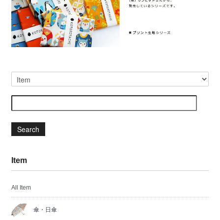
Search
Item
All Item
傘・日傘