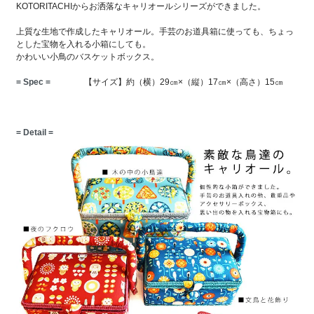
KOTORITACHIからお洒落なキャリオールシリーズができました。
上質な生地で作成したキャリオール。手芸のお道具箱に使っても、ちょっ
とした宝物を入れる小箱にしても。
かわいい小鳥のバスケットボックス。
= Spec =
【サイズ】約（横）29㎝×（縦）17㎝×（高さ）15㎝
= Detail =