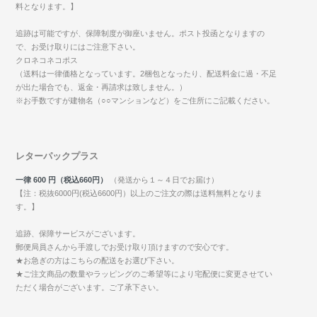
料となります。】
追跡は可能ですが、保障制度が御座いません。ポスト投函となりますの
で、お受け取りにはご注意下さい。
クロネコネコポス
（送料は一律価格となっています。2梱包となったり、配送料金に過・不足
が出た場合でも、返金・再請求は致しません。）
※お手数ですが建物名（○○マンションなど）をご住所にご記載ください。
レターパックプラス
一律 600 円（税込660円）
（発送から１～４日でお届け）
【注：税抜6000円(税込6600円）以上のご注文の際は送料無料となりま
す。】
追跡、保障サービスがございます。
郵便局員さんから手渡しでお受け取り頂けますので安心です。
★お急ぎの方はこちらの配送をお選び下さい。
★ご注文商品の数量やラッピングのご希望等により宅配便に変更させてい
ただく場合がございます。ご了承下さい。