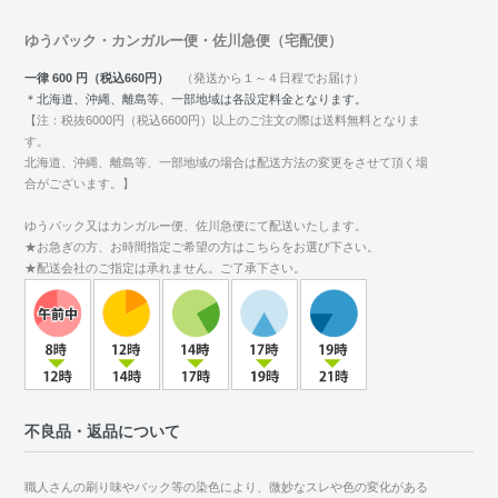
ゆうパック・カンガルー便・佐川急便（宅配便）
一律 600 円（税込660円）
（発送から１～４日程でお届け）
＊北海道、沖縄、離島等、一部地域は各設定料金となります。
【注：税抜6000円（税込6600円）以上のご注文の際は送料無料となりま
す。
北海道、沖縄、離島等、一部地域の場合は配送方法の変更をさせて頂く場
合がございます。】
ゆうパック又はカンガルー便、佐川急便にて配送いたします。
★お急ぎの方、お時間指定ご希望の方はこちらをお選び下さい。
★配送会社のご指定は承れません。ご了承下さい。
不良品・返品について
職人さんの刷り味やバック等の染色により、微妙なスレや色の変化がある