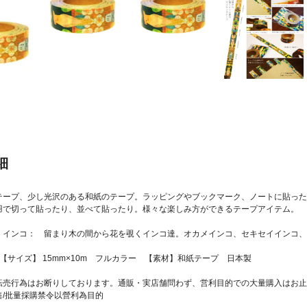
細
テープ、少し光沢のある和紙のテープ。ラッピングやブックマーク、ノートに貼った
羽で切って貼ったり、並べて貼ったり。様々な楽しみ方ができるテープアイテム。
くインコ： 留まり木の間から花を覗くインコ達。オカメインコ、セキセイインコ、
イズ】 15mm×10m フルカラー 【素材】和紙テープ 日本製
転売行為はお断りしております。通販・実店舗問わず、営利目的での大量購入はお止
售/批量採購禁令以營利為目的