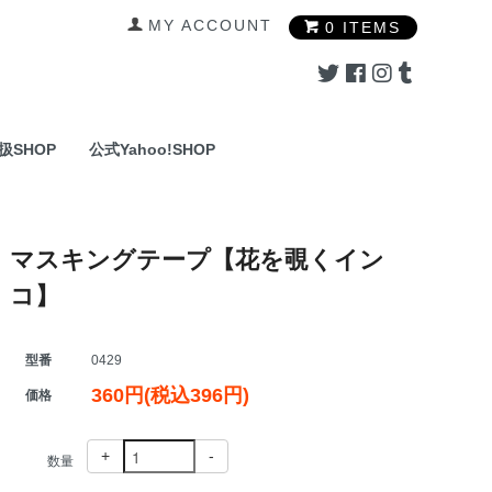
MY ACCOUNT
0 ITEMS
扱SHOP
公式Yahoo!SHOP
マスキングテープ【花を覗くイン
コ】
型番
0429
360円(税込396円)
価格
+
-
数量