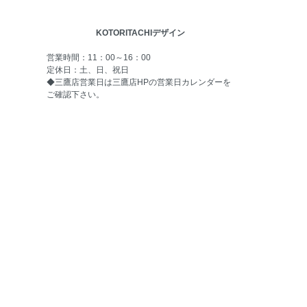
KOTORITACHIデザイン
営業時間：11：00～16：00
定休日：土、日、祝日
◆三鷹店営業日は
三鷹店HPの営業日カレンダー
を
ご確認下さい。