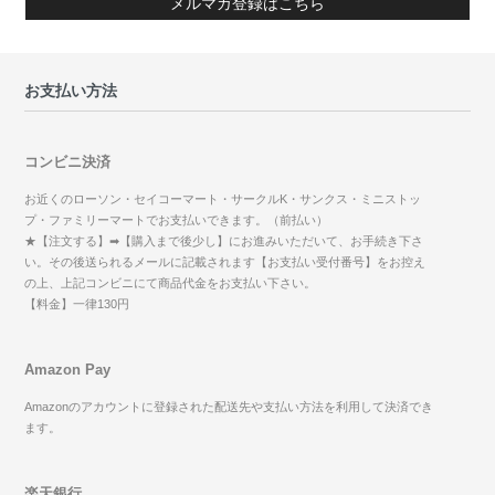
メルマガ登録はこちら
お支払い方法
コンビニ決済
お近くのローソン・セイコーマート・サークルK・サンクス・ミニストッ
プ・ファミリーマートでお支払いできます。（前払い）
★【注文する】➡【購入まで後少し】にお進みいただいて、お手続き下さ
い。その後送られるメールに記載されます【お支払い受付番号】をお控え
の上、上記コンビニにて商品代金をお支払い下さい。
【料金】一律130円
Amazon Pay
Amazonのアカウントに登録された配送先や支払い方法を利用して決済でき
ます。
楽天銀行