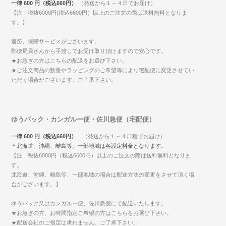
一律 600 円（税込660円）
（発送から１～４日でお届け）
【注：税抜6000円(税込6600円）以上のご注文の際は送料無料となりま
す。】
追跡、保障サービスがございます。
郵便局員さんから手渡しでお受け取り頂けますので安心です。
★お急ぎの方はこちらの配送をお選び下さい。
★ご注文商品の数量やラッピングのご希望等により宅配便に変更させてい
ただく場合がございます。ご了承下さい。
ゆうパック・カンガルー便・佐川急便（宅配便）
一律 600 円（税込660円）
（発送から１～４日程でお届け）
＊北海道、沖縄、離島等、一部地域は各設定料金となります。
【注：税抜6000円（税込6600円）以上のご注文の際は送料無料となりま
す。
北海道、沖縄、離島等、一部地域の場合は配送方法の変更をさせて頂く場
合がございます。】
ゆうパック又はカンガルー便、佐川急便にて配送いたします。
★お急ぎの方、お時間指定ご希望の方はこちらをお選び下さい。
★配送会社のご指定は承れません。ご了承下さい。