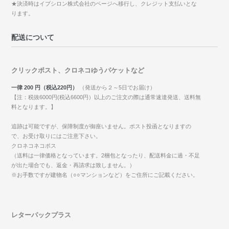
★決済時はイプシロン株式会社のページへ移行し、クレジット支払いとな
ります。
配送について
クリックポスト、クロネコゆうパケットなど
一律 200 円（税込220円）
（発送から２～5日でお届け）
【注：税抜6000円(税込6600円）以上のご注文の際は通常速達発送、送料無
料となります。】
追跡は可能ですが、保障制度が御座いません。ポスト投函となりますの
で、お受け取りにはご注意下さい。
クロネコネコポス
（送料は一律価格となっています。2梱包となったり、配送料金に過・不足
が出た場合でも、返金・再請求は致しません。）
※お手数ですが建物名（○○マンションなど）をご住所にご記載ください。
レターパックプラス