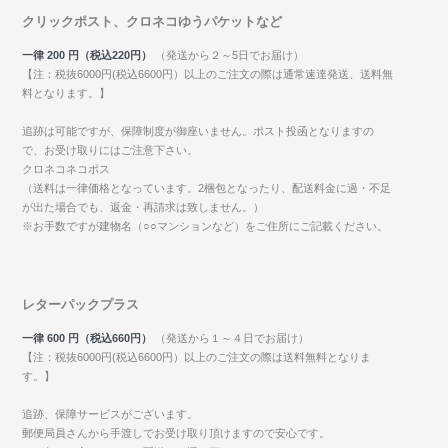
クリックポスト、クロネコゆうパケットなど
一律 200 円（税込220円）
（発送から２～5日でお届け）
【注：税抜6000円(税込6600円）以上のご注文の際は通常速達発送、送料無
料となります。】
追跡は可能ですが、保障制度が御座いません。ポスト投函となりますの
で、お受け取りにはご注意下さい。
クロネコネコポス
（送料は一律価格となっています。2梱包となったり、配送料金に過・不足
が出た場合でも、返金・再請求は致しません。）
※お手数ですが建物名（○○マンションなど）をご住所にご記載ください。
レターパックプラス
一律 600 円（税込660円）
（発送から１～４日でお届け）
【注：税抜6000円(税込6600円）以上のご注文の際は送料無料となりま
す。】
追跡、保障サービスがございます。
郵便局員さんから手渡しでお受け取り頂けますので安心です。