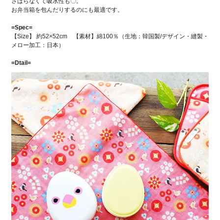
さばらなくて吸水性も〇。
お弁当箱を包んだりするのにも最適です。
=Spec=
【Size】 約52×52cm 【素材】綿100％（生地：韓国製/デザイン・縫製・
メロー加工：日本）
=Dtail=