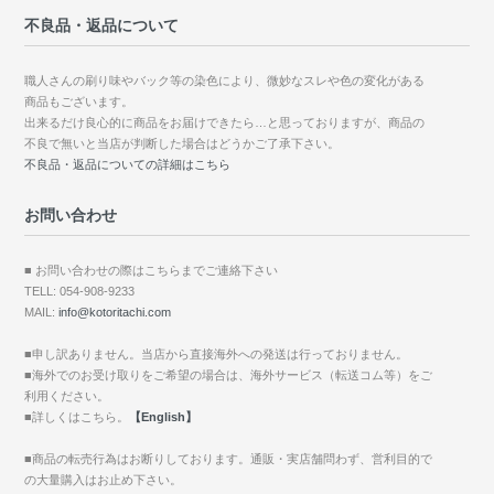
不良品・返品について
職人さんの刷り味やバック等の染色により、微妙なスレや色の変化がある
商品もございます。
出来るだけ良心的に商品をお届けできたら…と思っておりますが、商品の
不良で無いと当店が判断した場合はどうかご了承下さい。
不良品・返品についての詳細はこちら
お問い合わせ
■ お問い合わせの際はこちらまでご連絡下さい
TELL: 054-908-9233
MAIL:
info@kotoritachi.com
■申し訳ありません。当店から直接海外への発送は行っておりません。
■海外でのお受け取りをご希望の場合は、海外サービス（転送コム等）をご
利用ください。
■詳しくはこちら。
【English】
■商品の転売行為はお断りしております。通販・実店舗問わず、営利目的で
の大量購入はお止め下さい。