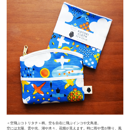
＜空飛ぶコトリタチ＞柄。空を自在に飛ぶインコや文鳥達。
空には太陽、雲や光、湖や木々、花畑が見えます。時に雨や雪が降り、風