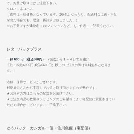
で、お受け取りにはご注意下さい。
クロネコネコポス
（送料は一律価格となっています。2梱包となったり、配送料金に過・不足
が出た場合でも、返金・再請求は致しません。）
※お手数ですが建物名（○○マンションなど）をご住所にご記載ください。
レターパックプラス
一律 600 円（税込660円）
（発送から１～４日でお届け）
【注：税抜6000円(税込6600円）以上のご注文の際は送料無料となりま
す。】
追跡、保障サービスがございます。
郵便局員さんから手渡しでお受け取り頂けますので安心です。
★お急ぎの方はこちらの配送をお選び下さい。
★ご注文商品の数量やラッピングのご希望等により宅配便に変更させてい
ただく場合がございます。ご了承下さい。
ゆうパック・カンガルー便・佐川急便（宅配便）