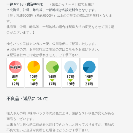
一律 600 円（税込660円）
（発送から１～４日程でお届け）
＊北海道、沖縄、離島等、一部地域は各設定料金となります。
【注：税抜6000円（税込6600円）以上のご注文の際は送料無料となりま
す。
北海道、沖縄、離島等、一部地域の場合は配送方法の変更をさせて頂く場
合がございます。】
ゆうパック又はカンガルー便、佐川急便にて配送いたします。
★お急ぎの方、お時間指定ご希望の方はこちらをお選び下さい。
★配送会社のご指定は承れません。ご了承下さい。
不良品・返品について
職人さんの刷り味やバック等の染色により、微妙なスレや色の変化がある
商品もございます。
出来るだけ良心的に商品をお届けできたら…と思っておりますが、商品の
不良で無いと当店が判断した場合はどうかご了承下さい。