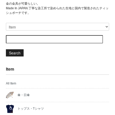
金の金具が可愛らしい。
Made In JAPAN.丁寧な染工所で染められた生地と国内で製造されたティッ
シュポーチです。
Search
Item
All Item
傘・日傘
トップス・Tシャツ