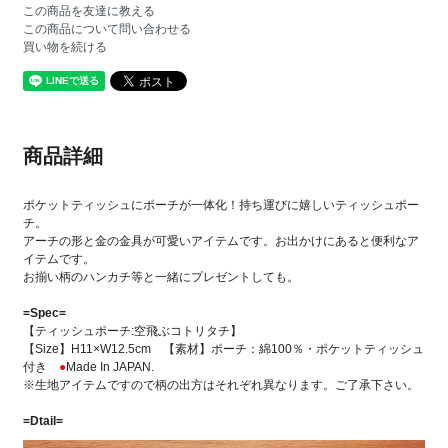
この商品を友達に教える
この商品について問い合わせる
買い物を続ける
商品詳細
ポケットティッシュにポーチが一体化！持ち運びに嬉しいティッシュポー
チ。
アーチの形と金の金具が可愛いアイテムです。お出かけにあると便利なア
イテムです。
お揃い柄のハンカチ等と一緒にプレゼントしても。
=Spec=
【ティッシュポーチ:空飛ぶコトリタチ】
【Size】H11×W12.5cm 【素材】ポーチ：綿100％・ポケットティッシュ
付き
●
Made In JAPAN.
※生地アイテムですので柄の出方はそれぞれ異なります。ご了承下さい。
=Dtail=