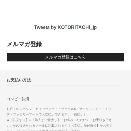
Tweets by KOTORITACHI_jp
メルマガ登録
メルマガ登録はこちら
お支払い方法
コンビニ決済
お近くのローソン・セイコーマート・サークルK・サンクス・ミニストッ
プ・ファミリーマートでお支払いできます。（前払い）
★【注文する】➡【購入まで後少し】にお進みいただいて、お手続き下さ
い。その後送られるメールに記載されます【お支払い受付番号】をお控え
の上、上記コンビニにて商品代金をお支払い下さい。