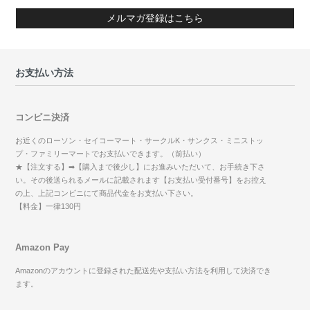
メルマガ登録はこちら
お支払い方法
コンビニ決済
お近くのローソン・セイコーマート・サークルK・サンクス・ミニストッ
プ・ファミリーマートでお支払いできます。（前払い）
★【注文する】➡【購入まで後少し】にお進みいただいて、お手続き下さ
い。その後送られるメールに記載されます【お支払い受付番号】をお控え
の上、上記コンビニにて商品代金をお支払い下さい。
【料金】一律130円
Amazon Pay
Amazonのアカウントに登録された配送先や支払い方法を利用して決済でき
ます。