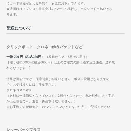
にカード情報が伝わる事無く、安全にお取引できます。
★決済時はイプシロン株式会社のページへ移行し、クレジット支払いとな
ります。
配送について
クリックポスト、クロネコゆうパケットなど
一律 200 円（税込220円）
（発送から２～5日でお届け）
【注：税抜6000円(税込6600円）以上のご注文の際は通常速達発送、送料無
料となります。】
追跡は可能ですが、保障制度が御座いません。ポスト投函となりますの
で、お受け取りにはご注意下さい。
クロネコネコポス
（送料は一律価格となっています。2梱包となったり、配送料金に過・不足
が出た場合でも、返金・再請求は致しません。）
※お手数ですが建物名（○○マンションなど）をご住所にご記載ください。
レターパックプラス