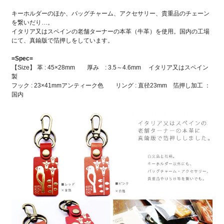
キーホルダーのほか、バッグチャーム、アクセサリー、貴重品のチェーン
を繋いだり…。
イタリア又はスペインの老舗ターナーの本革（牛革）を使用。国内の工場
にて、真鍮版で箔押しをしています。
=Spec=
【Size】 革 : 45×28mm 厚み : 3.5～4.6mm イタリア又はスペイン
製
フック : 23×41mmアンティーク色 リング : 直径23mm 箔押し加工 ：
国内