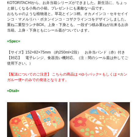
KOTORITACHIから、お弁当箱シリーズができました。新生活に、ちょっ
と嬉しくなる小鳥の小箱。プレゼントにも素敵な一品です。
おもちゃのような植物達と。草花とインコ柄。オカメインコ・セキセイイ
ンコ・マメルリハ・ボタンインコ・コザクラインコをデザインしました。
重ね二重型ランチBOX。上身・下身とも、一段ずつ積み重ねが出来るお弁
当箱。上身・下身ともにシール蓋がついています。
=Spec=
【サイズ】152×82×75mm （約250ml×2段） お弁当バンド（赤）付き
【対応】 電子レンジ、食器洗い機対応。（注：間のシール蓋は外してご
使用下さい。）
【配送についてのご注意】 こちらの商品は <ゆうパック> もしくは <カン
ガルー便> のみでの発送となります。
=Dtail=