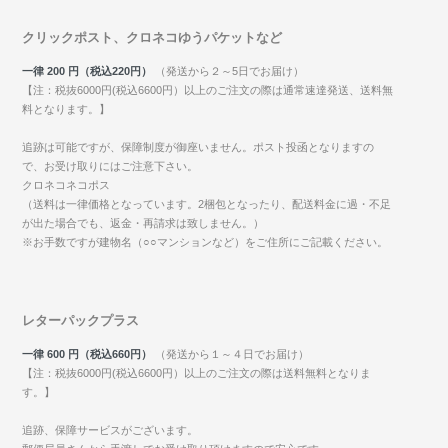
クリックポスト、クロネコゆうパケットなど
一律 200 円（税込220円）
（発送から２～5日でお届け）
【注：税抜6000円(税込6600円）以上のご注文の際は通常速達発送、送料無
料となります。】
追跡は可能ですが、保障制度が御座いません。ポスト投函となりますの
で、お受け取りにはご注意下さい。
クロネコネコポス
（送料は一律価格となっています。2梱包となったり、配送料金に過・不足
が出た場合でも、返金・再請求は致しません。）
※お手数ですが建物名（○○マンションなど）をご住所にご記載ください。
レターパックプラス
一律 600 円（税込660円）
（発送から１～４日でお届け）
【注：税抜6000円(税込6600円）以上のご注文の際は送料無料となりま
す。】
追跡、保障サービスがございます。