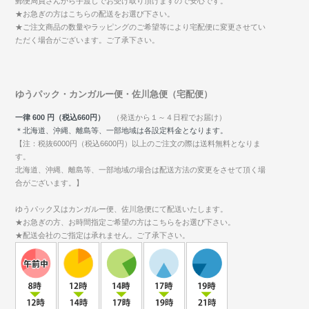
郵便局員さんから手渡しでお受け取り頂けますので安心です。
★お急ぎの方はこちらの配送をお選び下さい。
★ご注文商品の数量やラッピングのご希望等により宅配便に変更させてい
ただく場合がございます。ご了承下さい。
ゆうパック・カンガルー便・佐川急便（宅配便）
一律 600 円（税込660円）
（発送から１～４日程でお届け）
＊北海道、沖縄、離島等、一部地域は各設定料金となります。
【注：税抜6000円（税込6600円）以上のご注文の際は送料無料となりま
す。
北海道、沖縄、離島等、一部地域の場合は配送方法の変更をさせて頂く場
合がございます。】
ゆうパック又はカンガルー便、佐川急便にて配送いたします。
★お急ぎの方、お時間指定ご希望の方はこちらをお選び下さい。
★配送会社のご指定は承れません。ご了承下さい。