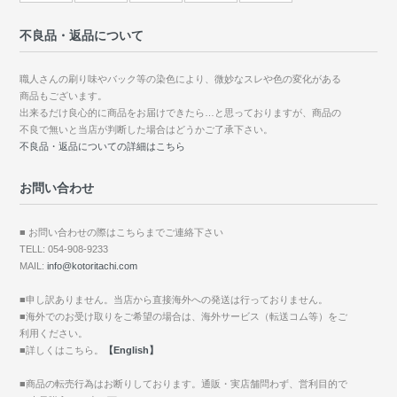
不良品・返品について
職人さんの刷り味やバック等の染色により、微妙なスレや色の変化がある
商品もございます。
出来るだけ良心的に商品をお届けできたら…と思っておりますが、商品の
不良で無いと当店が判断した場合はどうかご了承下さい。
不良品・返品についての詳細はこちら
お問い合わせ
■ お問い合わせの際はこちらまでご連絡下さい
TELL: 054-908-9233
MAIL:
info@kotoritachi.com
■申し訳ありません。当店から直接海外への発送は行っておりません。
■海外でのお受け取りをご希望の場合は、海外サービス（転送コム等）をご
利用ください。
■詳しくはこちら。
【English】
■商品の転売行為はお断りしております。通販・実店舗問わず、営利目的で