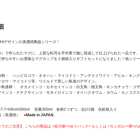
細
TACHIデザインの美濃焼陶器シリーズ！
阜）で作られたマグに、上質な転写を手作業で施し焼成して仕上げられた一品です。
で持ちやすいお洒落なマグカップを２個箱入りギフトセットになりました！他シリー
達柄： ハシビロコウ・オオハシ・マイコドリ・アンデスイワドリ・アヒル・キンク
クロウ・マイコドリ等、ワイルドで美しい鳥達のデザイン。
小鳥達柄： オカメインコ・セキセイインコ・白文鳥・桜文鳥・キンカチョウ・コザ
サインコ・ナナクサインコ・モモイロインコ・タイハクオウム・ヨウム・カノコズス
.7×H9cm/300ml 容量300ml 各柄1つずつ、合計2個 化粧箱入り
器（美濃焼）
●
Made in JAPAN.
てのご注意】 こちらの商品は <佐川便><ゆうパック> もしくは <カンガルー便>