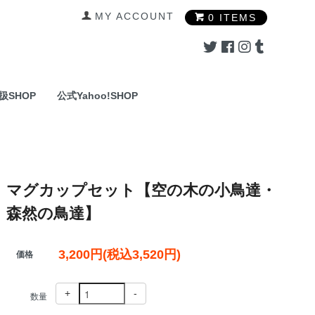
MY ACCOUNT
0 ITEMS
扱SHOP
公式Yahoo!SHOP
マグカップセット【空の木の小鳥達・
森然の鳥達】
3,200円(税込3,520円)
価格
+
-
数量