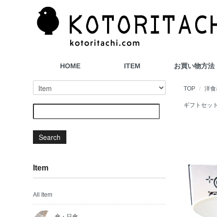
HOME
ITEM
お買い物方法
TOP
洋食
ギフトセッ
Search
Item
All Item
傘・日傘