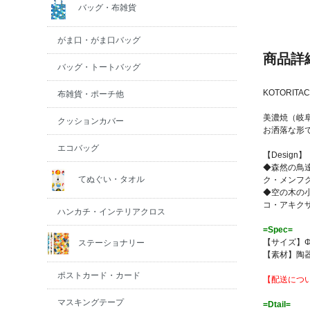
バッグ・布雑貨
がま口・がま口バッグ
商品詳
バッグ・トートバッグ
KOTORI
布雑貨・ポーチ他
美濃焼（岐
クッションカバー
お洒落な形
エコバッグ
【Design】
◆森然の鳥
てぬぐい・タオル
ク・メンフ
◆空の木の
コ・アキク
ハンカチ・インテリアクロス
=Spec=
【サイズ】Φ7
ステーショナリー
【素材】陶
ポストカード・カード
【配送につい
マスキングテープ
=Dtail=