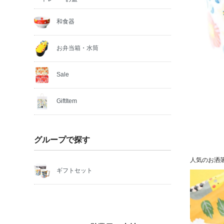
和食器
お弁当箱・水筒
Sale
GiftItem
グループで探す
人気のお洒
ギフトセット