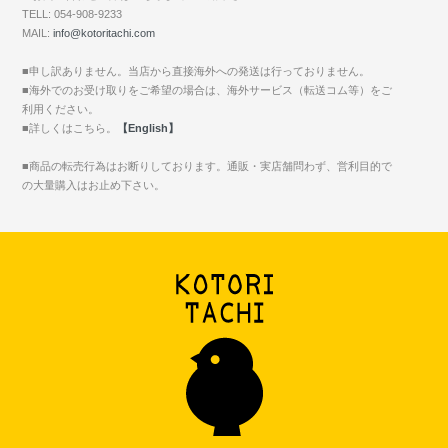
TELL: 054-908-9233
MAIL:
info@kotoritachi.com
■申し訳ありません。当店から直接海外への発送は行っておりません。
■海外でのお受け取りをご希望の場合は、海外サービス（転送コム等）をご
利用ください。
■詳しくはこちら。
【English】
■商品の転売行為はお断りしております。通販・実店舗問わず、営利目的で
の大量購入はお止め下さい。