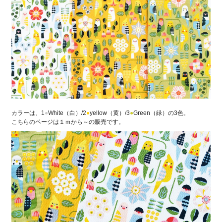
カラーは、1
●
White（白）/2
●
yellow（黄）/3
●
Green（緑）の3色。
こちらのページは１ｍから～の販売です。