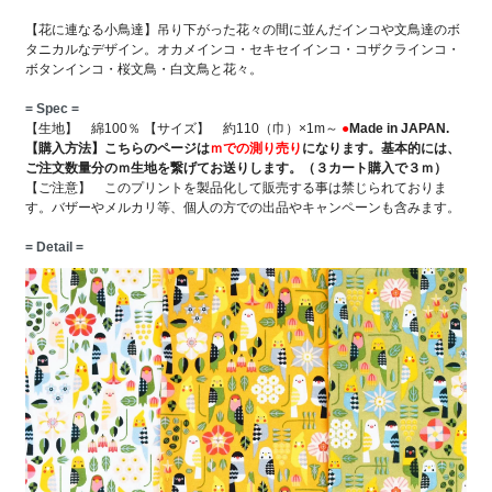
【花に連なる小鳥達】吊り下がった花々の間に並んだインコや文鳥達のボ
タニカルなデザイン。オカメインコ・セキセイインコ・コザクラインコ・
ボタンインコ・桜文鳥・白文鳥と花々。
= Spec =
【生地】 綿100％ 【サイズ】 約110（巾）×1m～
●
Made in JAPAN.
【購入方法】こちらのページは
ｍでの測り売り
になります。基本的には、
ご注文数量分のｍ生地を繋げてお送りします。（３カート購入で３ｍ）
【ご注意】 このプリントを製品化して販売する事は禁じられておりま
す。バザーやメルカリ等、個人の方での出品やキャンペーンも含みます。
= Detail =