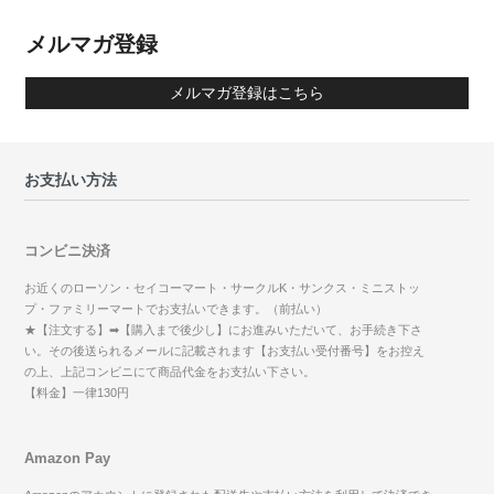
メルマガ登録
メルマガ登録はこちら
お支払い方法
コンビニ決済
お近くのローソン・セイコーマート・サークルK・サンクス・ミニストッ
プ・ファミリーマートでお支払いできます。（前払い）
★【注文する】➡【購入まで後少し】にお進みいただいて、お手続き下さ
い。その後送られるメールに記載されます【お支払い受付番号】をお控え
の上、上記コンビニにて商品代金をお支払い下さい。
【料金】一律130円
Amazon Pay