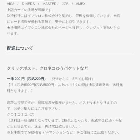
VISA / DINERS / MASTER / JCB / AMEX
上記カードの決済が可能です。
決済代行にはイプシロン株式会社と契約し、管理を依頼しています。当店
にカード情報が伝わる事無く、安全にお取引できます。
★決済時はイプシロン株式会社のページへ移行し、クレジット支払いとな
ります。
配送について
クリックポスト、クロネコゆうパケットなど
一律 200 円（税込220円）
（発送から２～5日でお届け）
【注：税抜6000円(税込6600円）以上のご注文の際は通常速達発送、送料無
料となります。】
追跡は可能ですが、保障制度が御座いません。ポスト投函となりますの
で、お受け取りにはご注意下さい。
クロネコネコポス
（送料は一律価格となっています。2梱包となったり、配送料金に過・不足
が出た場合でも、返金・再請求は致しません。）
※お手数ですが建物名（○○マンションなど）をご住所にご記載ください。