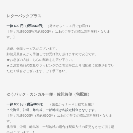
レターパックプラス
一律 600 円（税込660円）
（発送から１～４日でお届け）
【注：税抜6000円(税込6600円）以上のご注文の際は送料無料となりま
す。】
追跡、保障サービスがございます。
郵便局員さんから手渡しでお受け取り頂けますので安心です。
★お急ぎの方はこちらの配送をお選び下さい。
★ご注文商品の数量やラッピングのご希望等により宅配便に変更させてい
ただく場合がございます。ご了承下さい。
ゆうパック・カンガルー便・佐川急便（宅配便）
一律 600 円（税込660円）
（発送から１～４日程でお届け）
＊北海道、沖縄、離島等、一部地域は各設定料金となります。
【注：税抜6000円（税込6600円）以上のご注文の際は送料無料となりま
す。
北海道、沖縄、離島等、一部地域の場合は配送方法の変更をさせて頂く場
合がございます。】