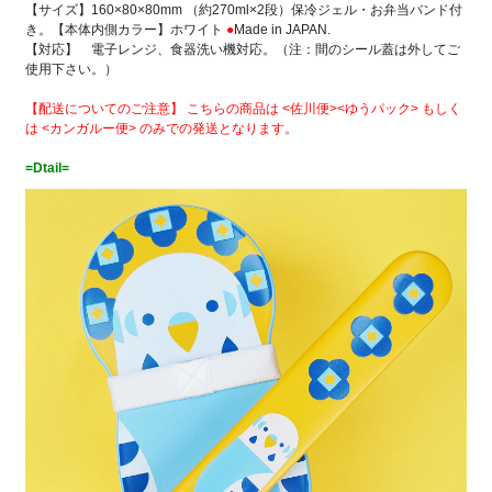
【サイズ】160×80×80mm （約270ml×2段）保冷ジェル・お弁当バンド付
き。【本体内側カラー】ホワイト
●
Made in JAPAN.
【対応】 電子レンジ、食器洗い機対応。（注：間のシール蓋は外してご
使用下さい。）
【配送についてのご注意】 こちらの商品は <佐川便><ゆうパック> もしく
は <カンガルー便> のみでの発送となります。
=Dtail=