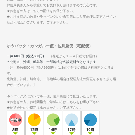
郵便局員さんから手渡しでお受け取り頂けますので安心です。
★お急ぎの方はこちらの配送をお選び下さい。
★ご注文商品の数量やラッピングのご希望等により宅配便に変更させてい
ただく場合がございます。ご了承下さい。
ゆうパック・カンガルー便・佐川急便（宅配便）
一律 600 円（税込660円）
（発送から１～４日程でお届け）
＊北海道、沖縄、離島等、一部地域は各設定料金となります。
【注：税抜6000円（税込6600円）以上のご注文の際は送料無料となりま
す。
北海道、沖縄、離島等、一部地域の場合は配送方法の変更をさせて頂く場
合がございます。】
ゆうパック又はカンガルー便、佐川急便にて配送いたします。
★お急ぎの方、お時間指定ご希望の方はこちらをお選び下さい。
★配送会社のご指定は承れません。ご了承下さい。