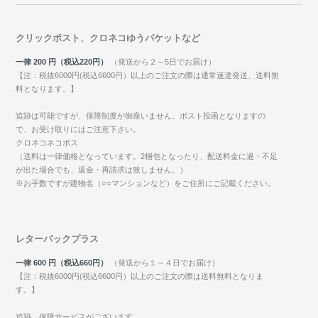
クリックポスト、クロネコゆうパケットなど
一律 200 円（税込220円）
（発送から２～5日でお届け）
【注：税抜6000円(税込6600円）以上のご注文の際は通常速達発送、送料無
料となります。】
追跡は可能ですが、保障制度が御座いません。ポスト投函となりますの
で、お受け取りにはご注意下さい。
クロネコネコポス
（送料は一律価格となっています。2梱包となったり、配送料金に過・不足
が出た場合でも、返金・再請求は致しません。）
※お手数ですが建物名（○○マンションなど）をご住所にご記載ください。
レターパックプラス
一律 600 円（税込660円）
（発送から１～４日でお届け）
【注：税抜6000円(税込6600円）以上のご注文の際は送料無料となりま
す。】
追跡、保障サービスがございます。