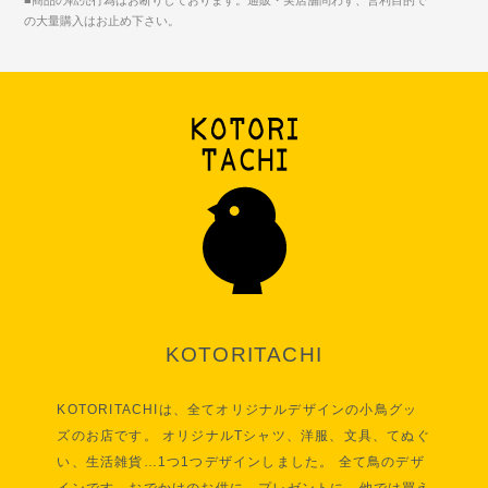
■商品の転売行為はお断りしております。通販・実店舗問わず、営利目的で
の大量購入はお止め下さい。
KOTORITACHI
KOTORITACHIは、全てオリジナルデザインの小鳥グッ
ズのお店です。 オリジナルTシャツ、洋服、文具、てぬぐ
い、生活雑貨…1つ1つデザインしました。 全て鳥のデザ
インです。おでかけのお供に、プレゼントに、他では買え