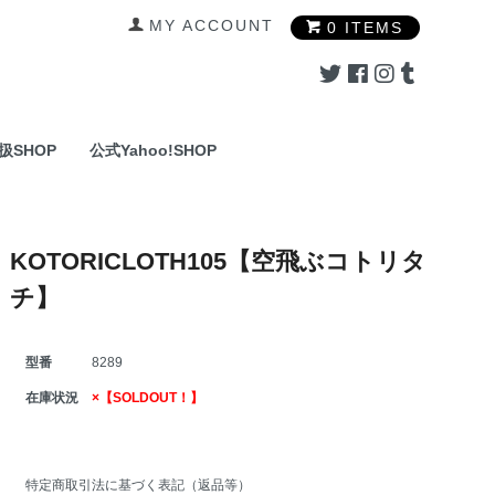
MY ACCOUNT
0 ITEMS
扱SHOP
公式Yahoo!SHOP
KOTORICLOTH105【空飛ぶコトリタ
チ】
型番
8289
在庫状況
×【SOLDOUT！】
特定商取引法に基づく表記（返品等）