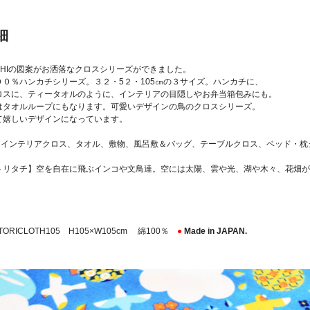
細
TACHIの図案がお洒落なクロスシリーズができました。
００％ハンカチシリーズ。３２・5２・105㎝の３サイズ。ハンカチに、
ロスに、ティータオルのように、インテリアの目隠しやお弁当箱包みにも。
はタオルループにもなります。可愛いデザインの鳥のクロスシリーズ。
て嬉しいデザインになっています。
ize】インテリアクロス、タオル、敷物、風呂敷＆バッグ、テーブルクロス、ベッド・
トリタチ】空を自在に飛ぶインコや文鳥達。空には太陽、雲や光、湖や木々、花畑が
TORICLOTH105 H105×W105cm 綿100％
●
Made in JAPAN.