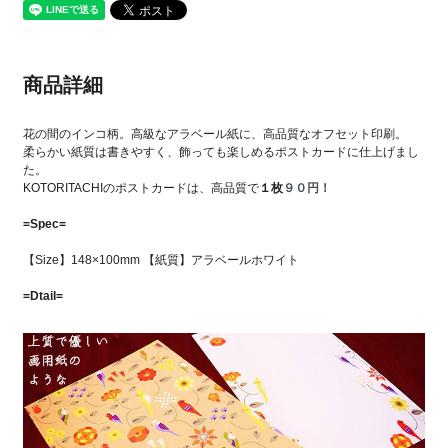
商品詳細
花の間のインコ柄。高級なアラベール紙に、高品質なオフセット印刷。
柔らかい紙質は書きやすく、飾っても楽しめるポストカードに仕上げまし
た。
KOTORITACHIのポストカードは、高品質で
１枚
９０円！
=Spec=
【Size】148×100mm 【紙質】アラベールホワイト
=Dtail=