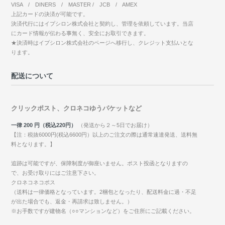
VISA / DINERS / MASTER / JCB / AMEX
上記カードの決済が可能です。
決済代行にはイプシロン株式会社と契約し、管理を依頼しています。当店
にカード情報が伝わる事無く、安全にお取引できます。
★決済時はイプシロン株式会社のページへ移行し、クレジット支払いとな
ります。
配送について
クリックポスト、クロネコゆうパケットなど
一律 200 円（税込220円）
（発送から２～5日でお届け）
【注：税抜6000円(税込6600円）以上のご注文の際は通常速達発送、送料無
料となります。】
追跡は可能ですが、保障制度が御座いません。ポスト投函となりますの
で、お受け取りにはご注意下さい。
クロネコネコポス
（送料は一律価格となっています。2梱包となったり、配送料金に過・不足
が出た場合でも、返金・再請求は致しません。）
※お手数ですが建物名（○○マンションなど）をご住所にご記載ください。