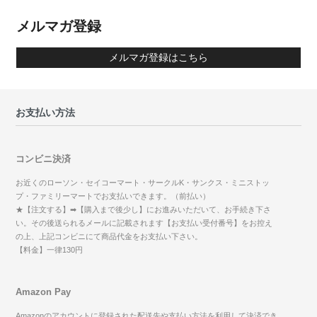
メルマガ登録
メルマガ登録はこちら
お支払い方法
コンビニ決済
お近くのローソン・セイコーマート・サークルK・サンクス・ミニストッ
プ・ファミリーマートでお支払いできます。（前払い）
★【注文する】➡【購入まで後少し】にお進みいただいて、お手続き下さ
い。その後送られるメールに記載されます【お支払い受付番号】をお控え
の上、上記コンビニにて商品代金をお支払い下さい。
【料金】一律130円
Amazon Pay
Amazonのアカウントに登録された配送先や支払い方法を利用して決済でき