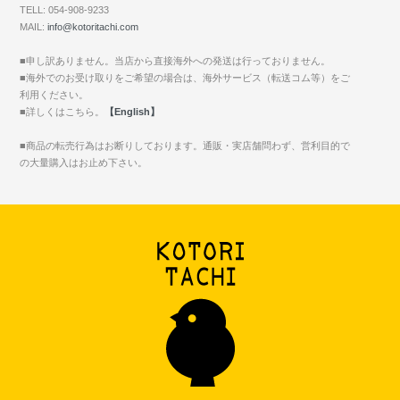
TELL: 054-908-9233
MAIL:
info@kotoritachi.com
■申し訳ありません。当店から直接海外への発送は行っておりません。
■海外でのお受け取りをご希望の場合は、海外サービス（転送コム等）をご
利用ください。
■詳しくはこちら。
【English】
■商品の転売行為はお断りしております。通販・実店舗問わず、営利目的で
の大量購入はお止め下さい。