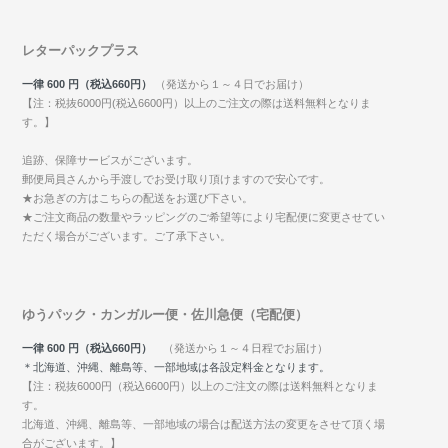
レターパックプラス
一律 600 円（税込660円）
（発送から１～４日でお届け）
【注：税抜6000円(税込6600円）以上のご注文の際は送料無料となりま
す。】
追跡、保障サービスがございます。
郵便局員さんから手渡しでお受け取り頂けますので安心です。
★お急ぎの方はこちらの配送をお選び下さい。
★ご注文商品の数量やラッピングのご希望等により宅配便に変更させてい
ただく場合がございます。ご了承下さい。
ゆうパック・カンガルー便・佐川急便（宅配便）
一律 600 円（税込660円）
（発送から１～４日程でお届け）
＊北海道、沖縄、離島等、一部地域は各設定料金となります。
【注：税抜6000円（税込6600円）以上のご注文の際は送料無料となりま
す。
北海道、沖縄、離島等、一部地域の場合は配送方法の変更をさせて頂く場
合がございます。】